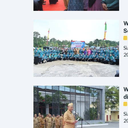
W
S
S
2
W
d
S
20