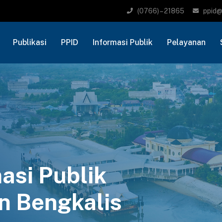
(0766) – 21865
ppid@
Publikasi
PPID
Informasi Publik
Pelayanan
asi Publik
n Bengkalis