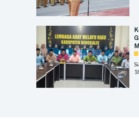
K
G
M
S
1