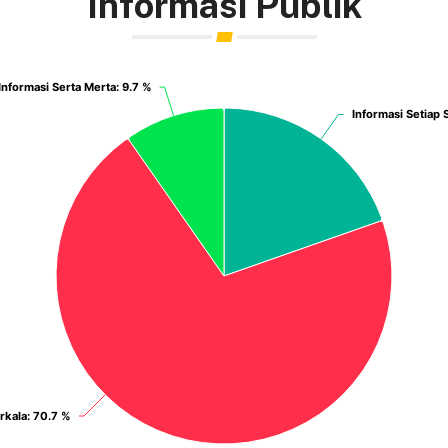
Informasi Publik
Informasi Serta Merta
Informasi Serta Merta
: 9.7 %
: 9.7 %
Informasi Setiap 
Informasi Setiap 
rkala
rkala
: 70.7 %
: 70.7 %