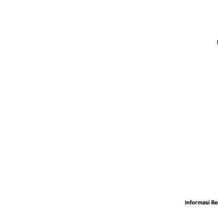
Informasi Be
Informasi Be