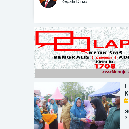
Kepala Dinas
H
K
S
2