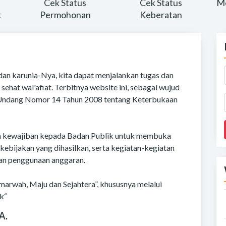
Cek Status
Cek Status
Me
k
Permohonan
Keberatan
dan karunia-Nya, kita dapat menjalankan tugas dan
sehat wal'afiat. Terbitnya website ini, sebagai wujud
-Undang Nomor 14 Tahun 2008 tentang Keterbukaan
n kewajiban kepada Badan Publik untuk membuka
 kebijakan yang dihasilkan, serta kegiatan-kegiatan
dan penggunaan anggaran.
arwah, Maju dan Sejahtera”, khususnya melalui
k“
A.