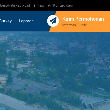
bengkaliskab.go.id
Faq
Kontak Kami
Kirim Permohonan
Survey
Laporan
Informasi Publik