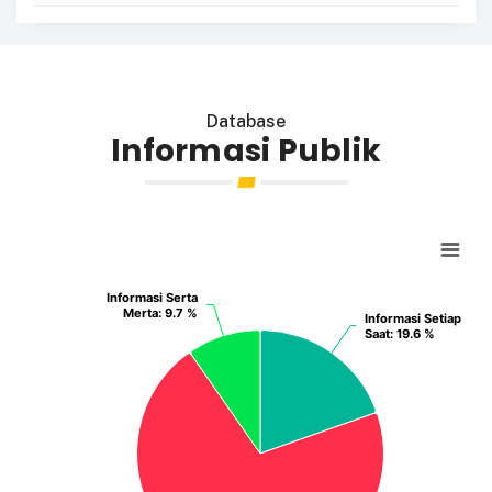
Database
Informasi Publik
Informasi Serta
Informasi Serta
Merta
Merta
: 9.7 %
: 9.7 %
Informasi Setiap
Informasi Setiap
Saat
Saat
: 19.6 %
: 19.6 %