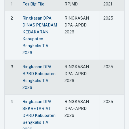
RINGKASAN LAPORAN PENYELENGGARAAN
1
Tes Big File
RPJMD
2021
PEMERINTAHAN DAERAH (RLPPD) KABUPATEN
BENGKALIS TAHUN ANGGARAN 2024
RINGKASAN DPA - APBD 2026
2
Ringkasan DPA
RINGKASAN
2025
2026
DINAS PEMADAM
DPA - APBD
2026
2026
KEBAKARAN
2026
2026
Kabupaten
2026
Bengkalis T.A
2026
3
Ringkasan DPA
RINGKASAN
2025
BPBD Kabupaten
DPA - APBD
Bengkalis T.A
2026
2026
4
Ringkasan DPA
RINGKASAN
2025
SEKRETARIAT
DPA - APBD
DPRD Kabupaten
2026
Bengkalis T.A