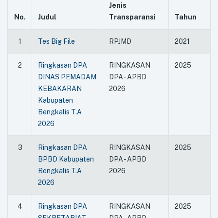
Jenis
IPKD
No.
Judul
Transparansi
Tahun
LHKPN
RINGKASAN DPA - APBD 2024 - 2025
RINGKASAN LAPORAN PENYELENGGARAAN
1
Tes Big File
RPJMD
2021
PEMERINTAHAN DAERAH (RLPPD) KABUPATEN
BENGKALIS TAHUN ANGGARAN 2024
RINGKASAN DPA - APBD 2026
2
Ringkasan DPA
RINGKASAN
2025
2026
DINAS PEMADAM
DPA - APBD
2026
2026
KEBAKARAN
2026
2026
Kabupaten
2026
Bengkalis T.A
2026
3
Ringkasan DPA
RINGKASAN
2025
BPBD Kabupaten
DPA - APBD
Bengkalis T.A
2026
2026
4
Ringkasan DPA
RINGKASAN
2025