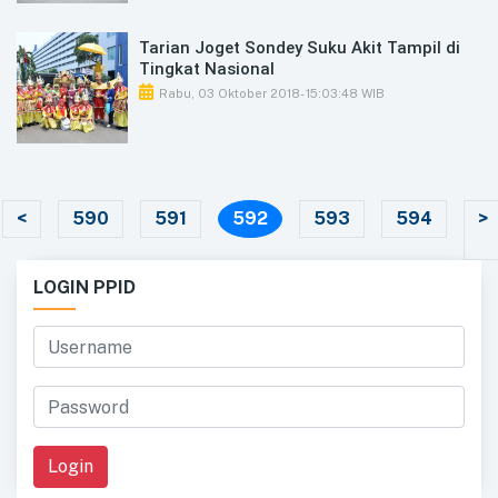
Tarian Joget Sondey Suku Akit Tampil di
Tingkat Nasional
Rabu, 03 Oktober 2018
- 15:03:48 WIB
(current)
<
590
591
592
593
594
>
LOGIN PPID
Login