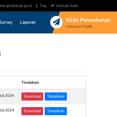
bengkaliskab.go.id
Faq
Kontak Kami
Kirim Permohonan
Survey
Laporan
Informasi Publik
s
Tindakan
Juli 2024
Download
Tampilkan
Juli 2024
Download
Tampilkan