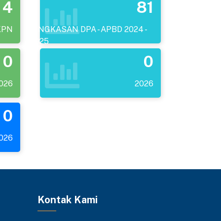
4
81
KPN
RINGKASAN DPA - APBD 2024 -
2025
0
0
026
2026
0
026
Kontak Kami