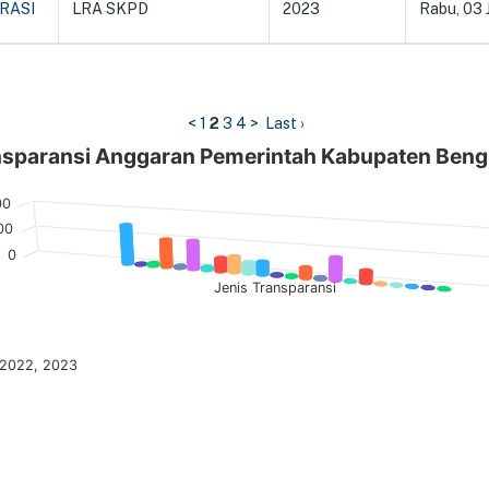
RASI
LRA SKPD
2023
Rabu, 03 
<
1
2
3
4
>
Last ›
sparansi Anggaran Pemerintah Kabupaten Beng
n
00
00
0
Jenis Transparansi
2022, 2023