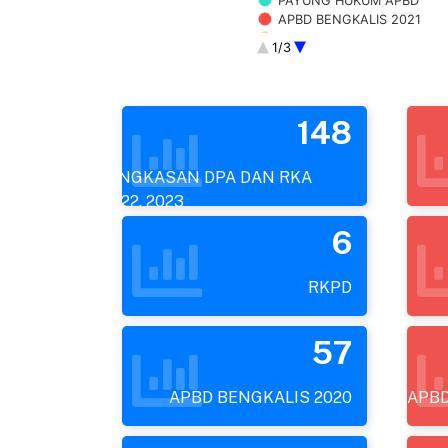
PAYUNG HUKUM APBD
APBD BENGKALIS 2021
APBD BENGKALIS 2020
1/3
APBD BENGKALIS DPPA 20
APBD BENGKALIS DPPA 20
CATATAN LAPORAN KEUA
OPINI BPK
148
IPKD
LHKPN
RINGK
RINGKASAN DPA DAN RKA
RINGKASAN LAPORAN PEN
2022, 2023
RINGKASAN DPA - APBD 2
2026
6
2026
2026
2026
RKPD
2026
57
APBD BENGKALIS 2020
APBD