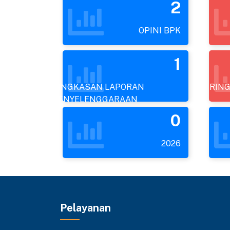
2
OPINI BPK
1
RINGKASAN LAPORAN
RING
PENYELENGGARAAN
PEMERINTAHAN DAERAH
0
(RLPPD) KABUPATEN
BENGKALIS TAHUN
2026
ANGGARAN 2024
Pelayanan