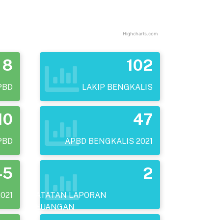
Highcharts.com
8
102
PBD
LAKIP BENGKALIS
ALIS TAHUN ANGGARAN 2024
10
47
PBD
APBD BENGKALIS 2021
45
2
021
CATATAN LAPORAN
KEUANGAN