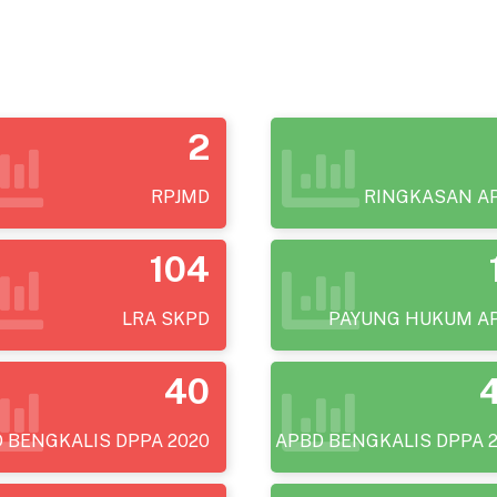
20
21
NGAN
2
ASAN DPA - APBD 2024 - 2025
RPJMD
RINGKASAN A
YELENGGARAAN PEMERINTAHAN DAERAH (RLPPD) KABUPATEN BENGK
026
104
LRA SKPD
PAYUNG HUKUM A
40
 BENGKALIS DPPA 2020
APBD BENGKALIS DPPA 2