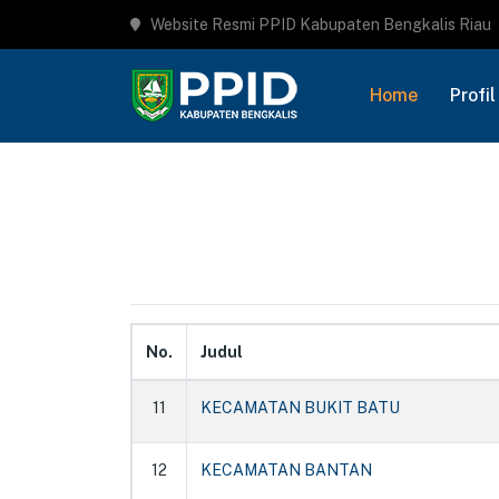
Website Resmi PPID Kabupaten Bengkalis Riau
Home
Profil
No.
Judul
11
KECAMATAN BUKIT BATU
12
KECAMATAN BANTAN