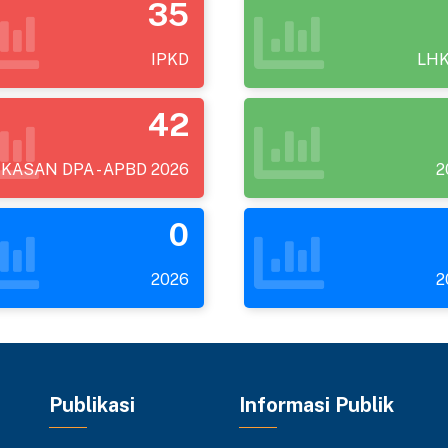
35
IPKD
LH
42
KASAN DPA - APBD 2026
2
0
2026
2
Publikasi
Informasi Publik