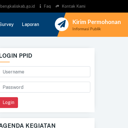
bengkaliskab.go.id
Faq
Kontak Kami
Kirim Permohonan
Survey
Laporan
Informasi Publik
LOGIN PPID
Login
AGENDA KEGIATAN