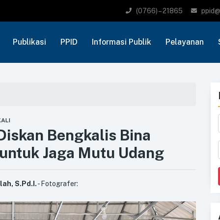
(0766) – 21865
ppid@
Publikasi
PPID
Informasi Publik
Pelayanan
KALI
 Diskan Bengkalis Bina
 untuk Jaga Mutu Udang
lah, S.Pd.I.
- Fotografer: