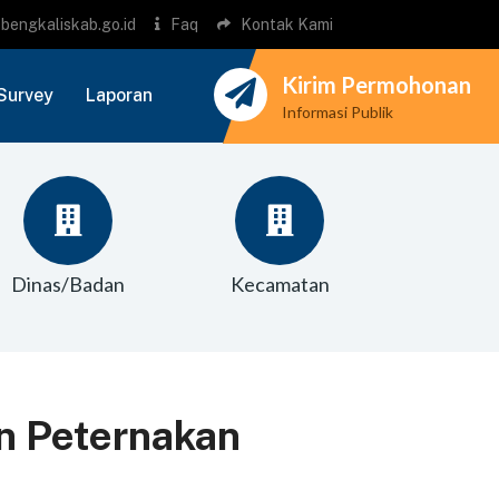
bengkaliskab.go.id
Faq
Kontak Kami
Kirim Permohonan
Survey
Laporan
Informasi Publik
Dinas/Badan
Kecamatan
n Peternakan