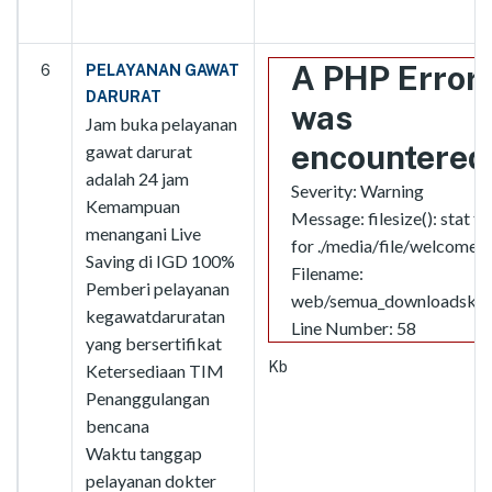
A PHP Error
6
PELAYANAN GAWAT
DARURAT
was
Jam buka pelayanan
encountered
gawat darurat
adalah 24 jam
Severity: Warning
Kemampuan
Message: filesize(): stat fa
menangani Live
for ./media/file/welcome.j
Saving di IGD 100%
Filename:
Pemberi pelayanan
web/semua_downloadskpd
kegawatdaruratan
Line Number: 58
yang bersertifikat
Kb
Ketersediaan TIM
Penanggulangan
bencana
Waktu tanggap
pelayanan dokter