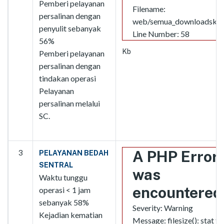
Pemberi pelayanan
Filename:
persalinan dengan
web/semua_downloadskpd
penyulit sebanyak
Line Number: 58
56%
Kb
Pemberi pelayanan
persalinan dengan
tindakan operasi
Pelayanan
persalinan melalui
SC.
A PHP Error
3
PELAYANAN BEDAH
SENTRAL
was
Waktu tunggu
encountered
operasi < 1 jam
sebanyak 58%
Severity: Warning
Kejadian kematian
Message: filesize(): stat fa