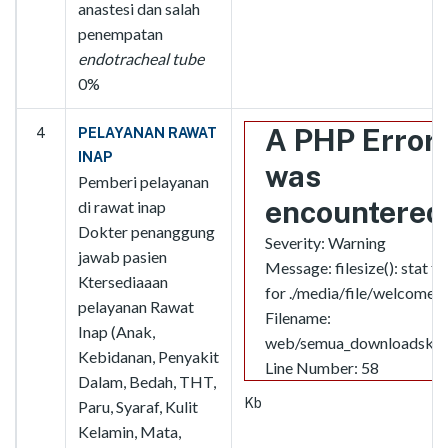
anastesi dan salah
penempatan
endotracheal tube
0%
A PHP Error
4
PELAYANAN RAWAT
INAP
was
Pemberi pelayanan
encountered
di rawat inap
Dokter penanggung
Severity: Warning
jawab pasien
Message: filesize(): stat fa
Ktersediaaan
for ./media/file/welcome.j
pelayanan Rawat
Filename:
Inap (Anak,
web/semua_downloadskpd
Kebidanan, Penyakit
Line Number: 58
Dalam, Bedah, THT,
Kb
Paru, Syaraf, Kulit
Kelamin, Mata,