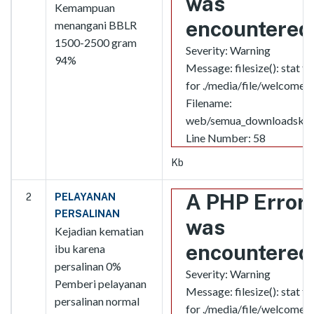
was
Kemampuan
encountered
menangani BBLR
1500-2500 gram
Severity: Warning
94%
Message: filesize(): stat fa
for ./media/file/welcome.j
Filename:
web/semua_downloadskpd
Line Number: 58
Kb
A PHP Error
2
PELAYANAN
PERSALINAN
was
Kejadian kematian
encountered
ibu karena
persalinan 0%
Severity: Warning
Pemberi pelayanan
Message: filesize(): stat fa
persalinan normal
for ./media/file/welcome.j