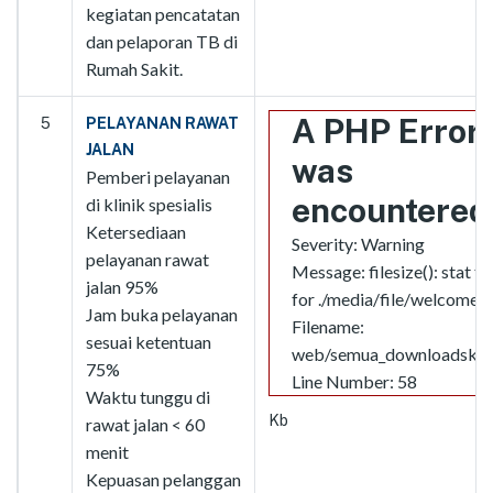
kegiatan pencatatan
dan pelaporan TB di
Rumah Sakit.
A PHP Error
5
PELAYANAN RAWAT
JALAN
was
Pemberi pelayanan
encountered
di klinik spesialis
Ketersediaan
Severity: Warning
pelayanan rawat
Message: filesize(): stat fa
jalan 95%
for ./media/file/welcome.j
Jam buka pelayanan
Filename:
sesuai ketentuan
web/semua_downloadskpd
75%
Line Number: 58
Waktu tunggu di
Kb
rawat jalan < 60
menit
Kepuasan pelanggan