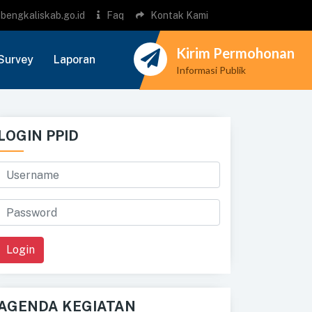
bengkaliskab.go.id
Faq
Kontak Kami
Kirim Permohonan
Survey
Laporan
Informasi Publik
LOGIN PPID
Login
AGENDA KEGIATAN