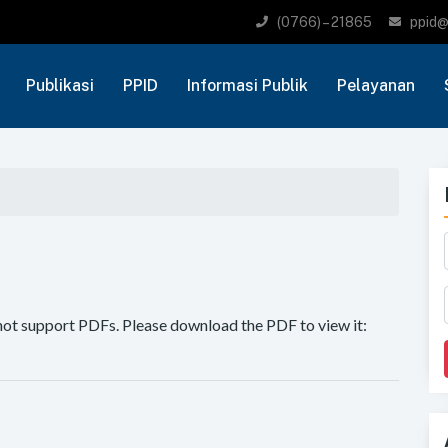
(0766) – 21865
ppid@
Publikasi
PPID
Informasi Publik
Pelayanan
not support PDFs. Please download the PDF to view it: