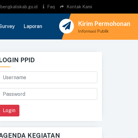
bengkaliskab.go.id
Faq
Kontak Kami
Kirim Permohonan
Survey
Laporan
Informasi Publik
LOGIN PPID
Login
AGENDA KEGIATAN