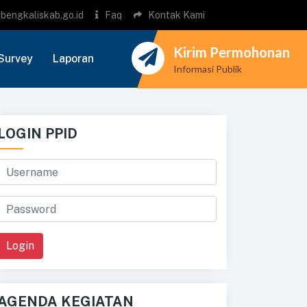
bengkaliskab.go.id
Faq
Kontak Kami
Kirim Permohonan
Survey
Laporan
Informasi Publik
LOGIN PPID
Login
AGENDA KEGIATAN