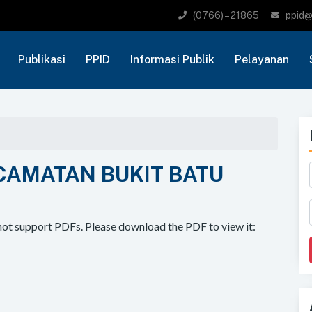
(0766) – 21865
ppid@
Publikasi
PPID
Informasi Publik
Pelayanan
CAMATAN BUKIT BATU
not support PDFs. Please download the PDF to view it: