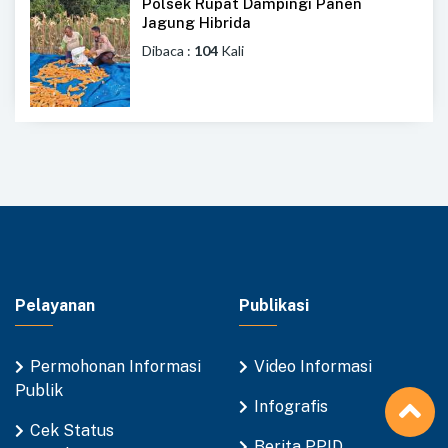
Polsek Rupat Dampingi Panen
Jagung Hibrida
Dibaca :
104
Kali
Pelayanan
Publikasi
Permohonan Informasi
Video Informasi
Publik
Infografis
Cek Status
Berita PPID