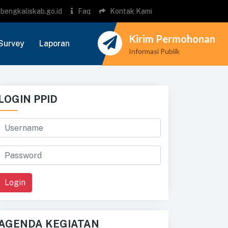
bengkaliskab.go.id
Faq
Kontak Kami
Kirim Permohonan
Survey
Laporan
Informasi Publik
LOGIN PPID
Login
AGENDA KEGIATAN