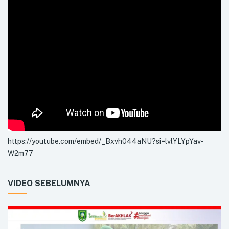
https://youtube.com/embed/_Bxvh044aNU?si=lvlYLYpYav-
W2m77
VIDEO SEBELUMNYA