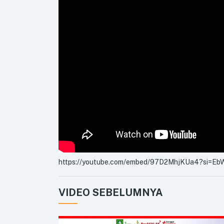
https://youtube.com/embed/97D2MhjKUa4?si=E
VIDEO SEBELUMNYA