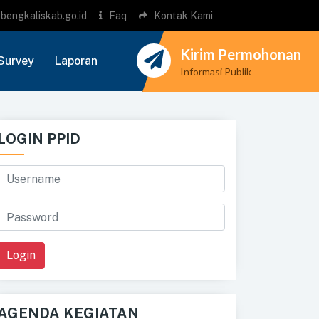
bengkaliskab.go.id
Faq
Kontak Kami
Kirim Permohonan
Survey
Laporan
Informasi Publik
LOGIN PPID
Login
AGENDA KEGIATAN