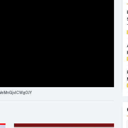
bWeMnGjvlCWg0JY