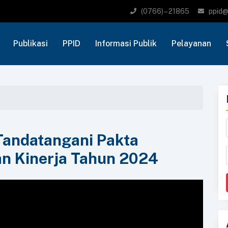
(0766) – 21865
ppid@
Publikasi
PPID
Informasi Publik
Pelayanan
 Tandatangani Pakta
ian Kinerja Tahun 2024