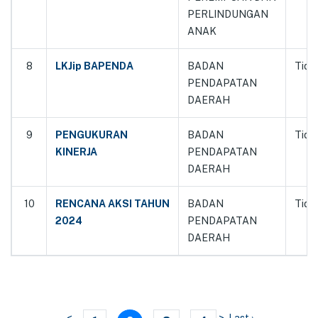
PERLINDUNGAN
ANAK
8
LKJip BAPENDA
BADAN
Tida
PENDAPATAN
DAERAH
9
PENGUKURAN
BADAN
Tida
KINERJA
PENDAPATAN
DAERAH
10
RENCANA AKSI TAHUN
BADAN
Tida
2024
PENDAPATAN
DAERAH