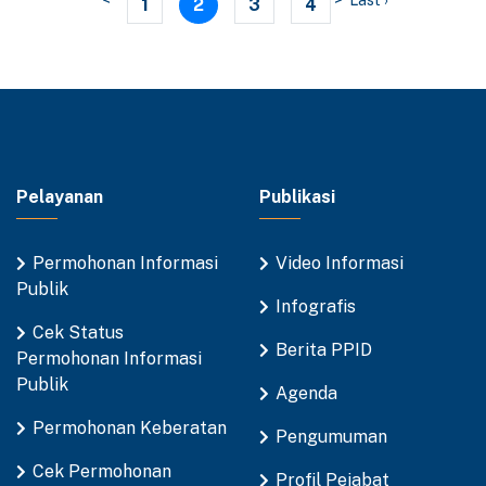
<
>
Last ›
(current)
1
2
3
4
Pelayanan
Publikasi
Permohonan Informasi
Video Informasi
Publik
Infografis
Cek Status
Berita PPID
Permohonan Informasi
Publik
Agenda
Permohonan Keberatan
Pengumuman
Cek Permohonan
Profil Pejabat