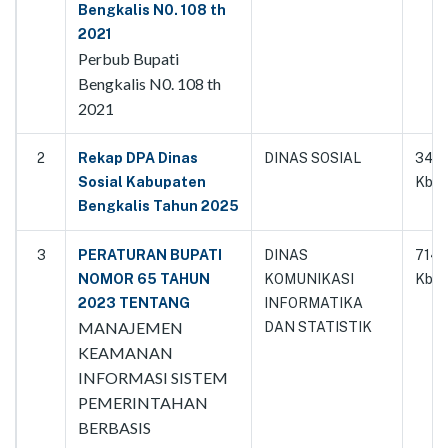
Bengkalis N0. 108 th
2021
Perbub Bupati
Bengkalis N0. 108 th
2021
2
Rekap DPA Dinas
DINAS SOSIAL
3427
Sosial Kabupaten
Kb
Bengkalis Tahun 2025
3
PERATURAN BUPATI
DINAS
7149
NOMOR 65 TAHUN
KOMUNIKASI
Kb
2023 TENTANG
INFORMATIKA
MANAJEMEN
DAN STATISTIK
KEAMANAN
INFORMASI SISTEM
PEMERINTAHAN
BERBASIS