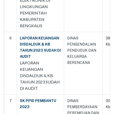
ELEKTRONIK DI
LINGKUNGAN
PEMERINTAH
KABUPATEN
BENGKALIS
6
LAPORAN KEUANGAN
DINAS
3868
DISDALDUK & KB
PENGENDALIAN
Kb
TAHUN 2023 SUDAH DI
PENDUDUK DAN
AUDIT
KELUARGA
LAPORAN
BERENCANA
KEUANGAN
DISDALDUK & KB
TAHUN 2023 SUDAH
DI AUDIT
7
SK PPID PEMBANTU
DINAS
3037
2023
PEMBERDAYAAN
Kb
PEREMPUAN DAN