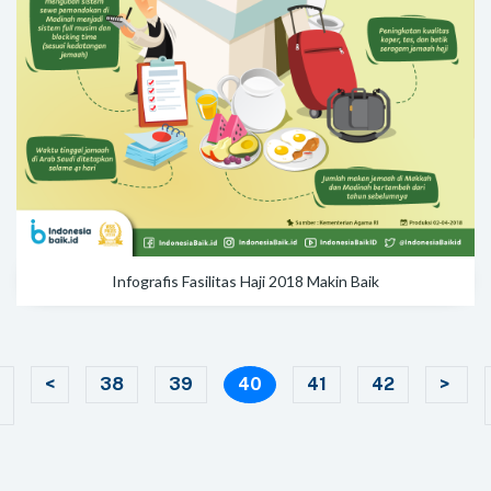
Infografis Fasilitas Haji 2018 Makin Baik
(current)
<
38
39
40
41
42
>