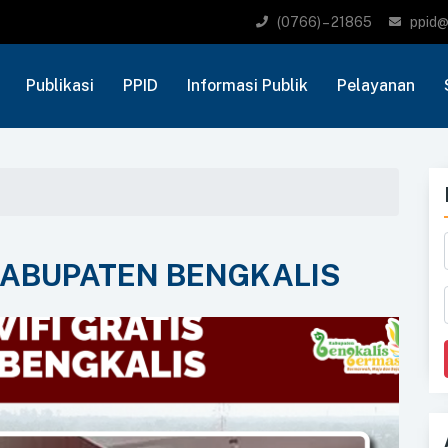
(0766) – 21865
ppid@
Publikasi
PPID
Informasi Publik
Pelayanan
 KABUPATEN BENGKALIS