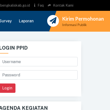
bengkaliskab.go.id
Faq
Kontak Kami
Kirim Permohonan
Survey
Laporan
Informasi Publik
LOGIN PPID
Login
AGENDA KEGIATAN