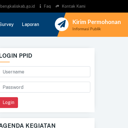
bengkaliskab.go.id
Faq
Kontak Kami
Kirim Permohonan
Survey
Laporan
Informasi Publik
LOGIN PPID
Login
AGENDA KEGIATAN