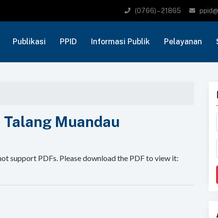
(0766) – 21865
ppid@
Publikasi
PPID
Informasi Publik
Pelayanan
 Talang Muandau
not support PDFs. Please download the PDF to view it: