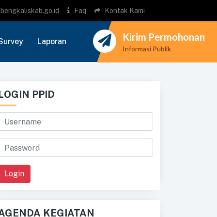
bengkaliskab.go.id
Faq
Kontak Kami
Kirim Permohonan
Survey
Laporan
Informasi Publik
LOGIN PPID
Login
AGENDA KEGIATAN