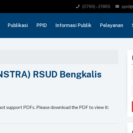
(0766) – 21865
ppid@
Publikasi
PPID
Informasi Publik
Pelayanan
ENSTRA) RSUD Bengkalis
not support PDFs. Please download the PDF to view it: